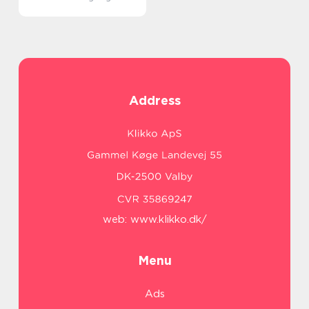
Address
web:
www.klikko.dk/
Menu
Ads