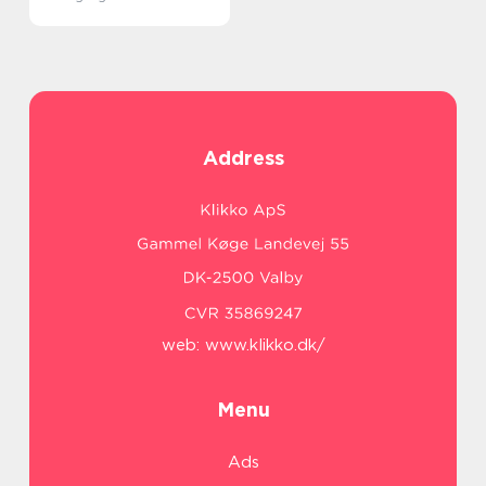
Address
web:
www.klikko.dk/
Menu
Ads