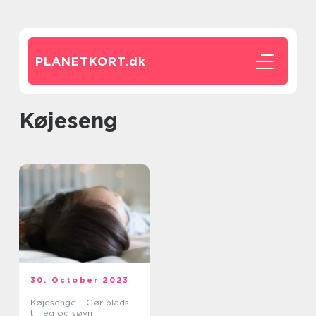
PLANETKORT.
dk
Køjeseng
30. October 2023
Køjesenge – Gør plads
til leg og søvn