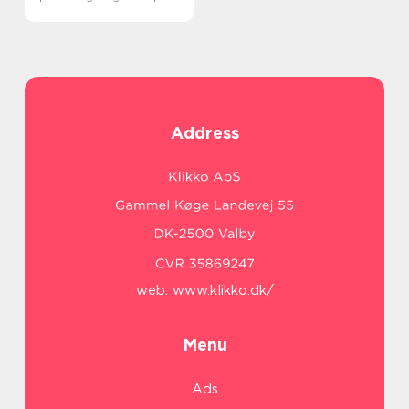
Address
web:
www.klikko.dk/
Menu
Ads