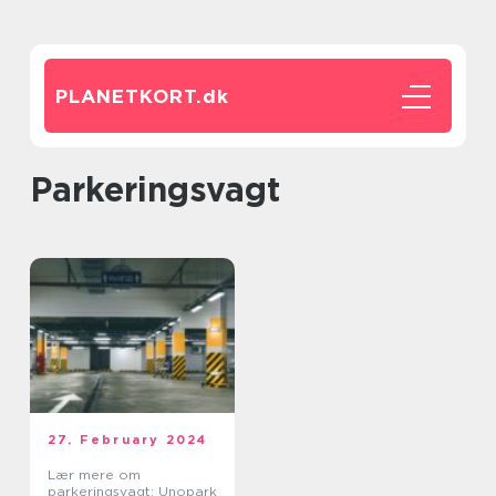
PLANETKORT.
dk
parkeringsvagt
27. February 2024
Lær mere om
parkeringsvagt: Unopark