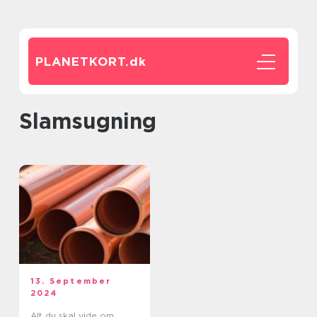
PLANETKORT.
dk
slamsugning
13. September
2024
Alt du skal vide om