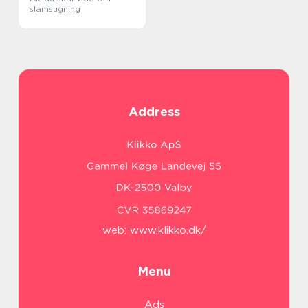
slamsugning
Address
web:
www.klikko.dk/
Menu
Ads