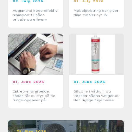
02. July 2026
01. July 2026
Vognmand køge effektiv
Møbelpolstring der giver
transport til både
dine møbler nyt liv
private og erhverv
01. June 2026
01. June 2026
Entreprenørarbejde:
Silicone i vådrum og
sådan får du styr på de
køkken: sådan vælger du
tunge opgaver på
den rigtige fugemasse
grunden
31. May 2026