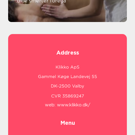
dine smerter foregå
Address
web:
www.klikko.dk/
Menu