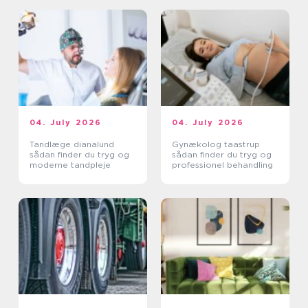
04. July 2026
04. July 2026
Tandlæge dianalund
Gynækolog taastrup
sådan finder du tryg og
sådan finder du tryg og
moderne tandpleje
professionel behandling