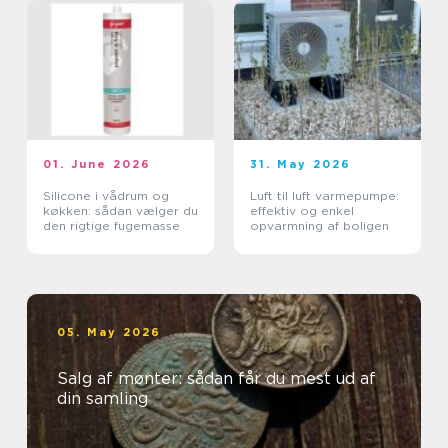
01. June 2026
31. May 2026
Silicone i vådrum og
Luft til luft varmepumpe:
køkken: sådan vælger du
effektiv og enkel
den rigtige fugemasse
opvarmning af boligen
05. May 2026
Salg af mønter: sådan får du mest ud af
din samling