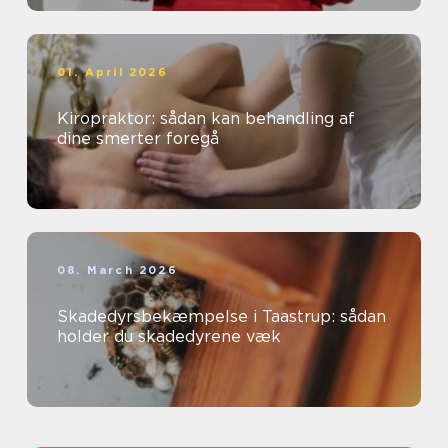
01. April 2026
Kiropraktor: sådan kan behandling af
dine smerter foregå
08. March 2026
Skadedyrsbekæmpelse i Taastrup: sådan
holder du skadedyrene væk