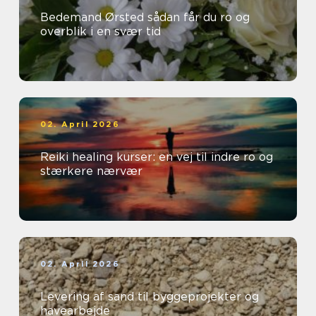
Bedemand Ørsted sådan får du ro og
overblik i en svær tid
02. April 2026
Reiki healing kurser: en vej til indre ro og
stærkere nærvær
02. April 2026
Levering af sand til byggeprojekter og
havearbejde