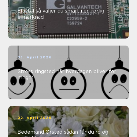
Elavtal så väljer du smart i en rörlig
elmarknad
03. April 2026
Stress ringsted når hverdagen bliver for
meget
02. April 2026
Bedemand Ørsted sådan får du ro og