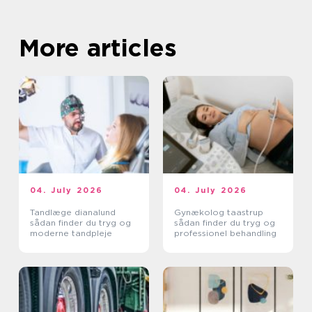
More articles
04. July 2026
04. July 2026
Tandlæge dianalund
Gynækolog taastrup
sådan finder du tryg og
sådan finder du tryg og
moderne tandpleje
professionel behandling