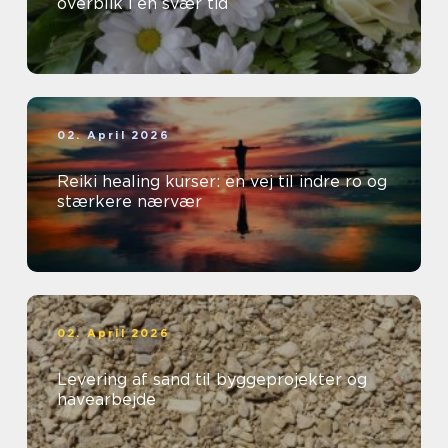
overblik i en svær tid
02. April 2026
Reiki healing kurser: en vej til indre ro og
stærkere nærvær
02. April 2026
Levering af sand til byggeprojekter og
havearbejde