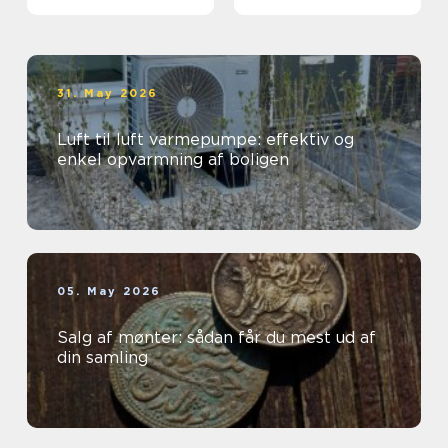
grunden
31. May 2026
Luft til luft varmepumpe: effektiv og
enkel opvarmning af boligen
05. May 2026
Salg af mønter: sådan får du mest ud af
din samling