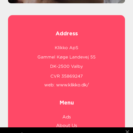
Address
web:
www.klikko.dk/
Menu
Ads
About Us