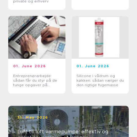
private og erhverv
01. June 2026
01. June 2026
Entreprenørarbejde:
Silicone i vådrum og
sådan får du styr på de
køkken: sådan vælger du
tunge opgaver på
den rigtige fugemasse
grunden
31. May 2026
Luft til luft varmepumpe: effektiv og