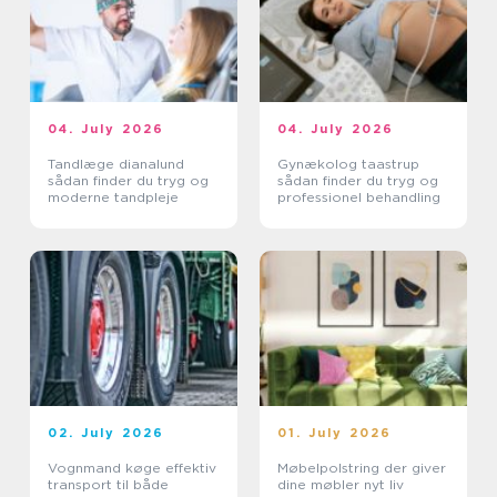
04. July 2026
04. July 2026
Tandlæge dianalund
Gynækolog taastrup
sådan finder du tryg og
sådan finder du tryg og
moderne tandpleje
professionel behandling
02. July 2026
01. July 2026
Vognmand køge effektiv
Møbelpolstring der giver
transport til både
dine møbler nyt liv