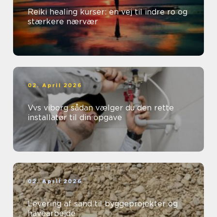
Reiki healing kurser: en vej til indre ro og
stærkere nærvær
02. April 2026
Vvs viborg sådan vælger du den rette
installatør til din opgave
02. April 2026
Levering af sand til byggeprojekter og
havearbejde