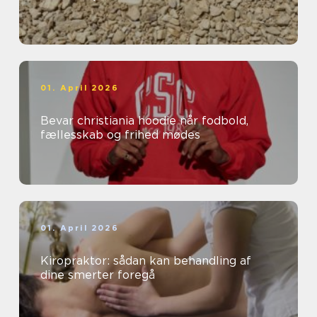
01. April 2026
Bevar christiania hoodie når fodbold,
fællesskab og frihed mødes
01. April 2026
Kiropraktor: sådan kan behandling af
dine smerter foregå