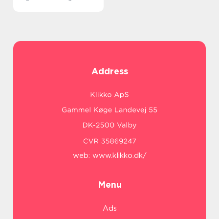
Address
web:
www.klikko.dk/
Menu
Ads