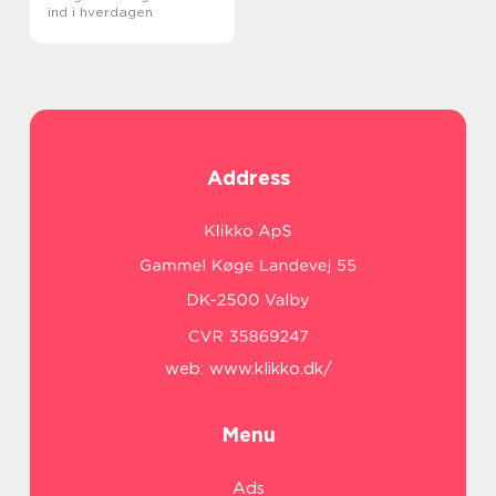
ind i hverdagen
Address
web:
www.klikko.dk/
Menu
Ads