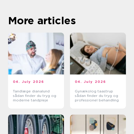
More articles
04. July 2026
04. July 2026
Tandlæge dianalund
Gynækolog taastrup
sådan finder du tryg og
sådan finder du tryg og
moderne tandpleje
professionel behandling