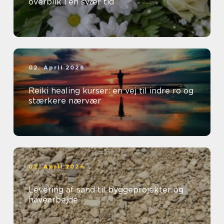
overblik i en svær tid
02. April 2026
Reiki healing kurser: en vej til indre ro og
stærkere nærvær
02. April 2026
Levering af sand til byggeprojekter og
havearbejde