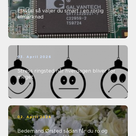
Elavtal så väljer du smart i en rörlig
elmarknad
03. April 2026
Stress ringsted når hverdagen bliver for
meget
02. April 2026
Bedemand Ørsted sådan får du ro og