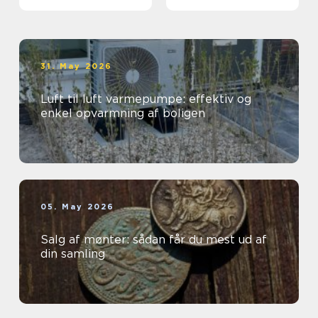
grunden
31. May 2026
Luft til luft varmepumpe: effektiv og
enkel opvarmning af boligen
05. May 2026
Salg af mønter: sådan får du mest ud af
din samling