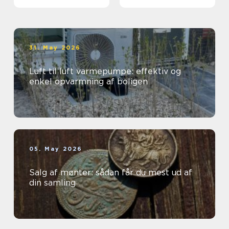
grunden
31. May 2026
Luft til luft varmepumpe: effektiv og
enkel opvarmning af boligen
05. May 2026
Salg af mønter: sådan får du mest ud af
din samling