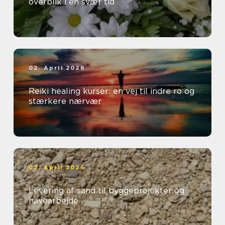
overblik i en svær tid
02. April 2026
Reiki healing kurser: en vej til indre ro og
stærkere nærvær
02. April 2026
Levering af sand til byggeprojekter og
havearbejde