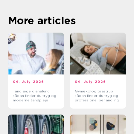
More articles
04. July 2026
04. July 2026
Tandlæge dianalund
Gynækolog taastrup
sådan finder du tryg og
sådan finder du tryg og
moderne tandpleje
professionel behandling