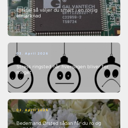
Elavtal så väljer du smart i en rörlig
elmarknad
03. April 2026
Stress ringsted når hverdagen bliver for
meget
02. April 2026
Bedemand Ørsted sådan får du ro og