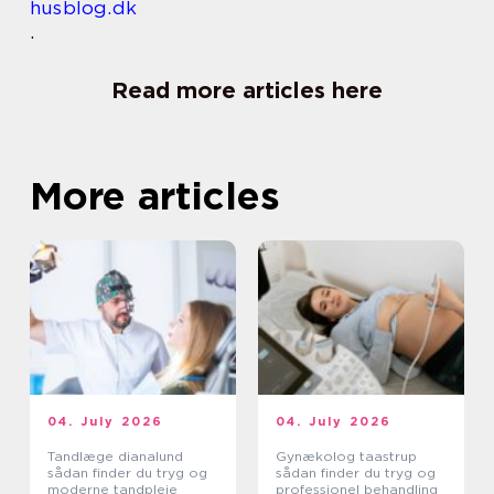
husblog.dk
.
Read more articles here
More articles
04. July 2026
04. July 2026
Tandlæge dianalund
Gynækolog taastrup
sådan finder du tryg og
sådan finder du tryg og
moderne tandpleje
professionel behandling