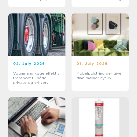
02. July 2026
01. July 2026
Vognmand køge effektiv
Møbelpolstring der giver
transport til både
dine møbler nyt liv
private og erhverv