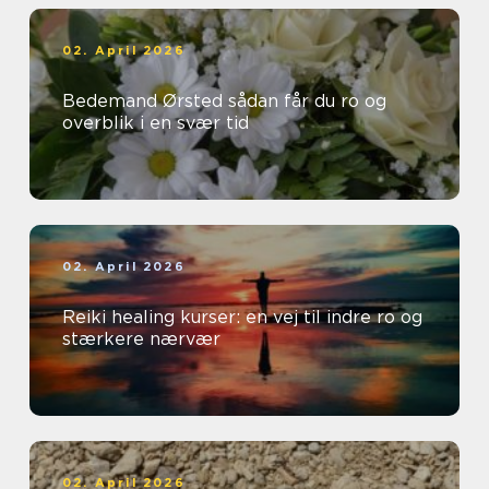
02. April 2026
Bedemand Ørsted sådan får du ro og
overblik i en svær tid
02. April 2026
Reiki healing kurser: en vej til indre ro og
stærkere nærvær
02. April 2026