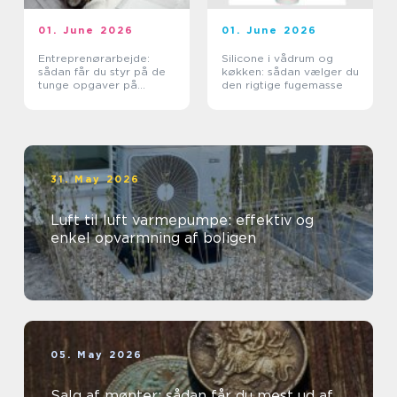
01. June 2026
01. June 2026
Entreprenørarbejde:
Silicone i vådrum og
sådan får du styr på de
køkken: sådan vælger du
tunge opgaver på
den rigtige fugemasse
grunden
31. May 2026
Luft til luft varmepumpe: effektiv og
enkel opvarmning af boligen
05. May 2026
Salg af mønter: sådan får du mest ud af