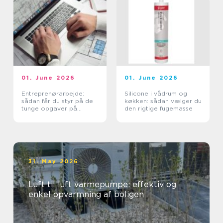
01. June 2026
01. June 2026
Entreprenørarbejde:
Silicone i vådrum og
sådan får du styr på de
køkken: sådan vælger du
tunge opgaver på
den rigtige fugemasse
grunden
31. May 2026
Luft til luft varmepumpe: effektiv og
enkel opvarmning af boligen