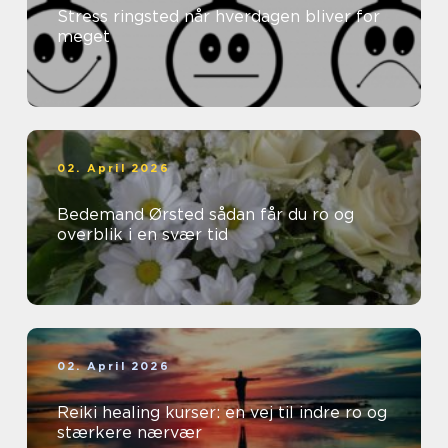
Stress ringsted når hverdagen bliver for
meget
02. April 2026
Bedemand Ørsted sådan får du ro og
overblik i en svær tid
02. April 2026
Reiki healing kurser: en vej til indre ro og
stærkere nærvær