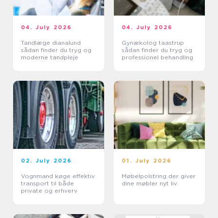
04. July 2026
04. July 2026
Tandlæge dianalund
Gynækolog taastrup
sådan finder du tryg og
sådan finder du tryg og
moderne tandpleje
professionel behandling
02. July 2026
01. July 2026
Vognmand køge effektiv
Møbelpolstring der giver
transport til både
dine møbler nyt liv
private og erhverv