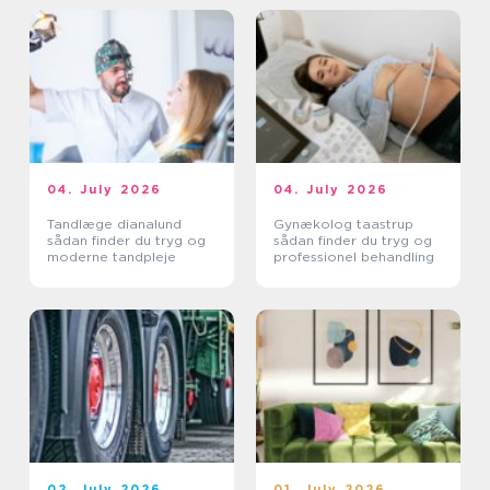
04. July 2026
04. July 2026
Tandlæge dianalund
Gynækolog taastrup
sådan finder du tryg og
sådan finder du tryg og
moderne tandpleje
professionel behandling
02. July 2026
01. July 2026