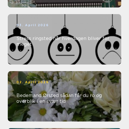
03. April 2026
Stress ringsted når hverdagen bliver for
meget
02. April 2026
Bedemand Ørsted sådan får du ro og
overblik i en svær tid