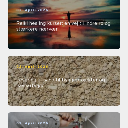
02. April 2026
Reiki healing kurser: en vej til indre ro og
stærkere nærvær
02. April 2026
Levering af sand til byggeprojekter og
havearbejde
02. April 2026