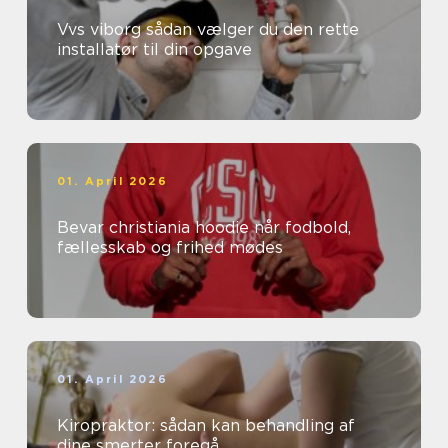
Vvs viborg sådan vælger du den rette
installatør til din opgave
01. April 2026
Bevar christiania hoodie når fodbold,
fællesskab og frihed mødes
01. April 2026
Kiropraktor: sådan kan behandling af
dine smerter foregå