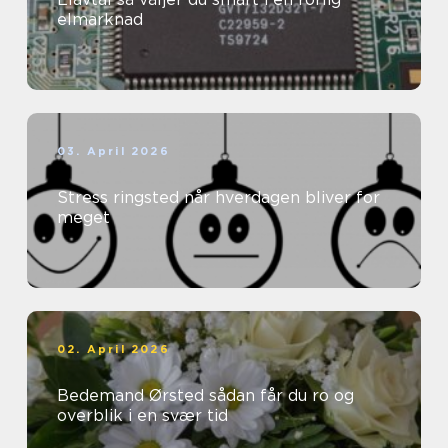
elmarknad
03. April 2026
Stress ringsted når hverdagen bliver for
meget
02. April 2026
Bedemand Ørsted sådan får du ro og
overblik i en svær tid