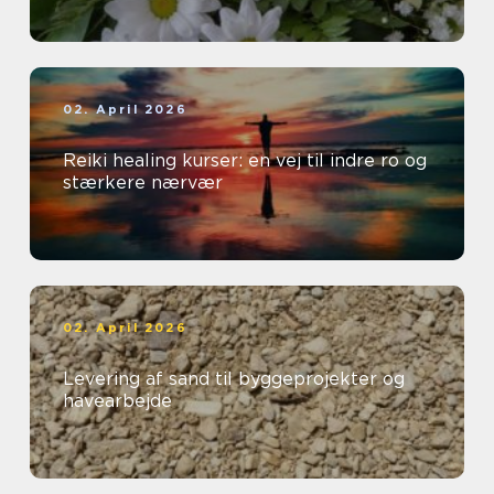
02. April 2026
Reiki healing kurser: en vej til indre ro og
stærkere nærvær
02. April 2026
Levering af sand til byggeprojekter og
havearbejde