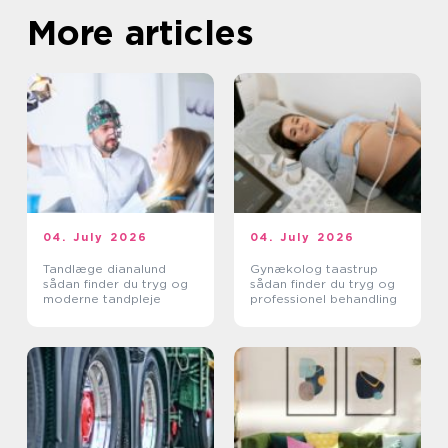
More articles
04. July 2026
04. July 2026
Tandlæge dianalund
Gynækolog taastrup
sådan finder du tryg og
sådan finder du tryg og
moderne tandpleje
professionel behandling