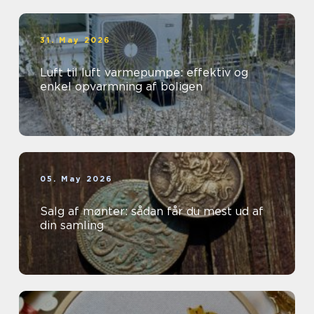
31. May 2026
Luft til luft varmepumpe: effektiv og
enkel opvarmning af boligen
05. May 2026
Salg af mønter: sådan får du mest ud af
din samling