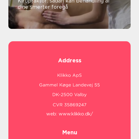
Kiropraktor: sådan kan behandling af
dine smerter foregå
Address
web:
www.klikko.dk/
Menu