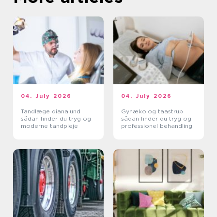
04. July 2026
04. July 2026
Tandlæge dianalund
Gynækolog taastrup
sådan finder du tryg og
sådan finder du tryg og
moderne tandpleje
professionel behandling