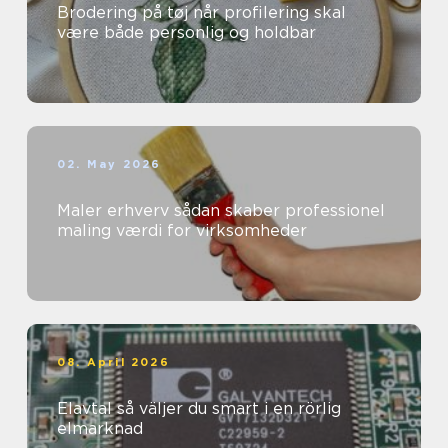
Brodering på tøj når profilering skal
være både personlig og holdbar
02. May 2026
Maler erhverv sådan skaber professionel
maling værdi for virksomheder
08. April 2026
Elavtal så väljer du smart i en rörlig
elmarknad