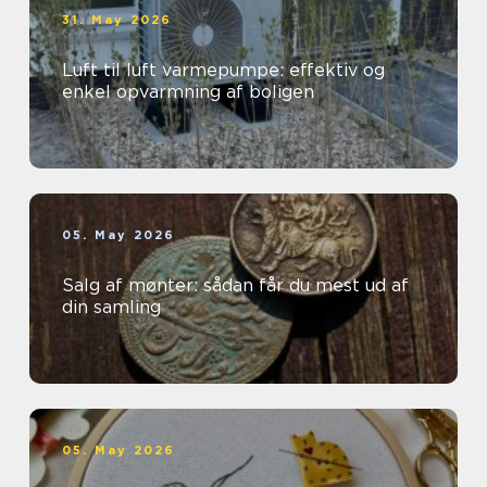
31. May 2026
Luft til luft varmepumpe: effektiv og
enkel opvarmning af boligen
05. May 2026
Salg af mønter: sådan får du mest ud af
din samling
05. May 2026