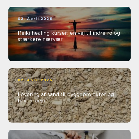
02. April 2026
Reiki healing kurser: en vej til indre ro og
stærkere nærvær
02. April 2026
Levering af sand til byggeprojekter og
havearbejde