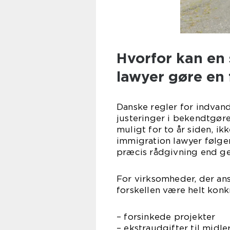
Hvorfor kan en 
lawyer gøre en 
Danske regler for indvand
justeringer i bekendtgøre
muligt for to år siden, i
immigration lawyer følge
præcis rådgivning end gen
For virksomheder, der an
forskellen være helt konkr
– forsinkede projekter
– ekstraudgifter til midle