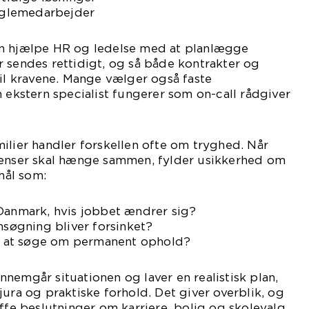
nøglemedarbejder
an hjælpe HR og ledelse med at planlægge
 sendes rettidigt, og så både kontrakter og
til kravene. Mange vælger også faste
n ekstern specialist fungerer som on-call rådgiver
ilier handler forskellen ofte om tryghed. Når
rænser skal hænge sammen, fylder usikkerhed om
ål som:
 Danmark, hvis jobbet ændrer sig?
ansøgning bliver forsinket?
isk at søge om permanent ophold?
nemgår situationen og laver en realistisk plan,
jura og praktiske forhold. Det giver overblik, og
æffe beslutninger om karriere, bolig og skolevalg.