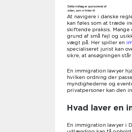
At navigere i danske reg
kan føles som at træde in
skiftende praksis. Mange 
grund af små fejl og us
vægt på. Her spiller en
im
specialiseret jurist kan 
sikre, at ansøgningen stå
En immigration lawyer hjæ
hvilken ordning der passe
myndighederne og eventu
privatpersoner kan den in
Hvad laver en i
En immigration lawyer i 
udlænding kan få ophold,