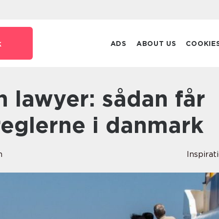
k
ADS
ABOUT US
COOKIE
reglerne i danmark
n
Inspirat