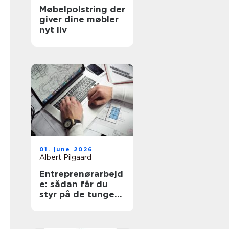
Møbelpolstring der
giver dine møbler
nyt liv
01. june 2026
Albert Pilgaard
Entreprenørarbejd
e: sådan får du
styr på de tunge
opgaver på
grunden