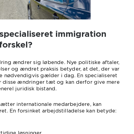
specialiseret immigration
forskel?
ring ændrer sig løbende. Nye politiske aftaler,
lser og ændret praksis betyder, at det, der var
kke nødvendigvis gælder i dag. En specialiseret
r disse ændringer tæt og kan derfor give mere
erel juridisk bistand.
sætter internationale medarbejdere, kan
et. En forsinket arbejdstilladelse kan betyde:
rtidige løsninger