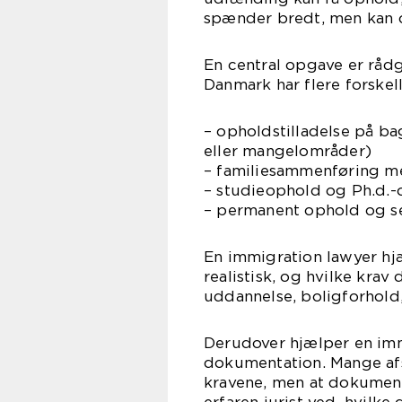
spænder bredt, men kan o
En central opgave er rådg
Danmark har flere forskel
– opholdstilladelse på ba
eller mangelområder)
– familiesammenføring m
– studieophold og Ph.d.
– permanent ophold og s
En immigration lawyer hjæ
realistisk, og hvilke krav
uddannelse, boligforhold,
Derudover hjælper en im
dokumentation. Mange afs
kravene, men at dokumenta