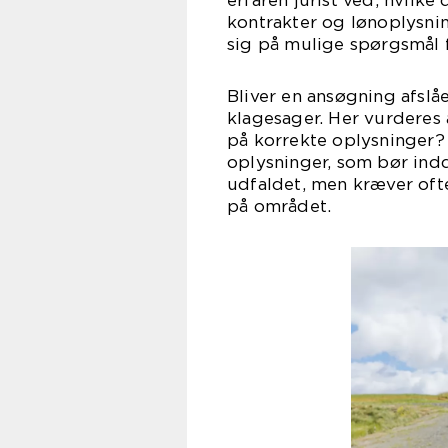
erfaren jurist ved, hvilk
kontrakter og lønoplysni
sig på mulige spørgsmål
Bliver en ansøgning afslå
klagesager. Her vurderes
på korrekte oplysninger? 
oplysninger, som bør in
udfaldet, men kræver ofte
på området.