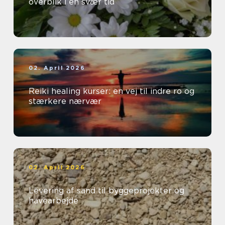
overblik i en svær tid
02. April 2026
Reiki healing kurser: en vej til indre ro og
stærkere nærvær
02. April 2026
Levering af sand til byggeprojekter og
havearbejde