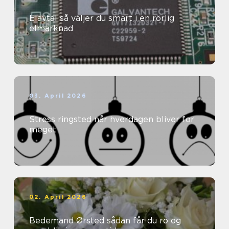
Elavtal så väljer du smart i en rörlig
elmarknad
03. April 2026
Stress ringsted når hverdagen bliver for
meget
02. April 2026
Bedemand Ørsted sådan får du ro og