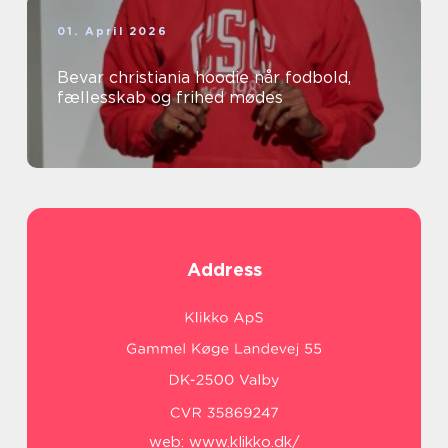
01. April 2026
Bevar christiania hoodie når fodbold,
fællesskab og frihed mødes
Address
web:
www.klikko.dk/