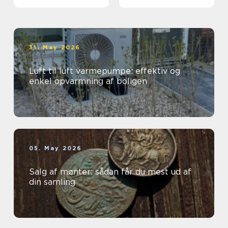
grunden
31. May 2026
Luft til luft varmepumpe: effektiv og
enkel opvarmning af boligen
05. May 2026
Salg af mønter: sådan får du mest ud af
din samling