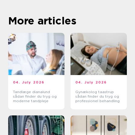
More articles
04. July 2026
04. July 2026
Tandlæge dianalund
Gynækolog taastrup
sådan finder du tryg og
sådan finder du tryg og
moderne tandpleje
professionel behandling