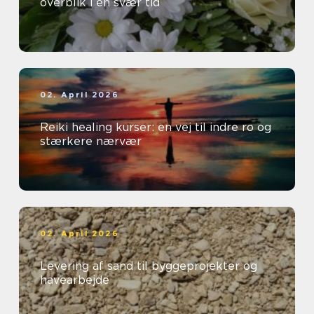
overblik i en svær tid
02. April 2026
Reiki healing kurser: en vej til indre ro og
stærkere nærvær
02. April 2026
Levering af sand til byggeprojekter og
havearbejde