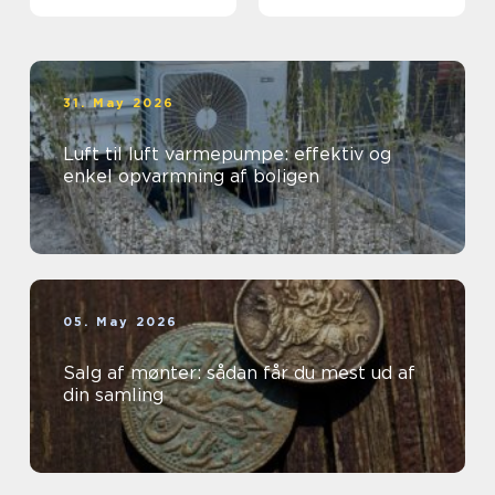
grunden
31. May 2026
Luft til luft varmepumpe: effektiv og
enkel opvarmning af boligen
05. May 2026
Salg af mønter: sådan får du mest ud af
din samling