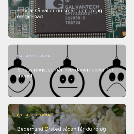
Elavtal så väljer du smart i en rörlig
elmarknad
03. April 2026
Stress ringsted når hverdagen bliver for
meget
02. April 2026
Bedemand Ørsted sådan får du ro og