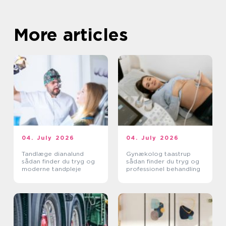
More articles
04. July 2026
04. July 2026
Tandlæge dianalund
Gynækolog taastrup
sådan finder du tryg og
sådan finder du tryg og
moderne tandpleje
professionel behandling