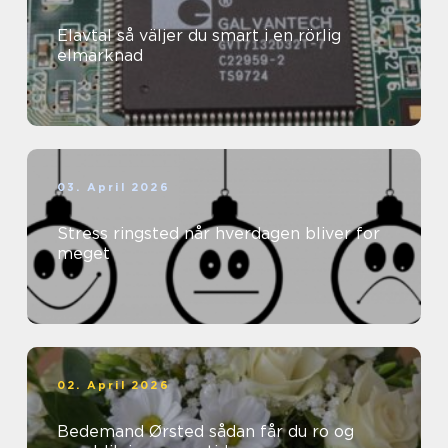
Elavtal så väljer du smart i en rörlig
elmarknad
03. April 2026
Stress ringsted når hverdagen bliver for
meget
02. April 2026
Bedemand Ørsted sådan får du ro og