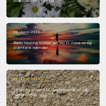
overblik i en svær tid
02. April 2026
Reiki healing kurser: en vej til indre ro og
stærkere nærvær
02. April 2026
Levering af sand til byggeprojekter og
havearbejde