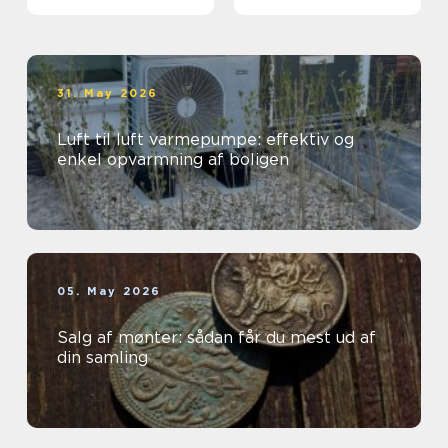
grunden
31. May 2026
Luft til luft varmepumpe: effektiv og
enkel opvarmning af boligen
05. May 2026
Salg af mønter: sådan får du mest ud af
din samling