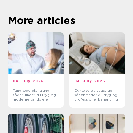
More articles
04. July 2026
04. July 2026
Tandlæge dianalund
Gynækolog taastrup
sådan finder du tryg og
sådan finder du tryg og
moderne tandpleje
professionel behandling