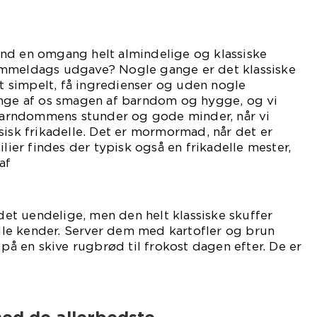
nd en omgang helt almindelige og klassiske
ammeldags udgave? Nogle gange er det klassiske
lt simpelt, få ingredienser og uden nogle
ange af os smagen af barndom og hygge, og vi
l barndommens stunder og gode minder, når vi
sisk frikadelle. Det er mormormad, når det er
ilier findes der typisk også en frikadelle mester,
af
gsen.
 det uendelige, men den helt klassiske skuffer
 alle kender. Server dem med kartofler og brun
 på en skive rugbrød til frokost dagen efter. De er
lde.