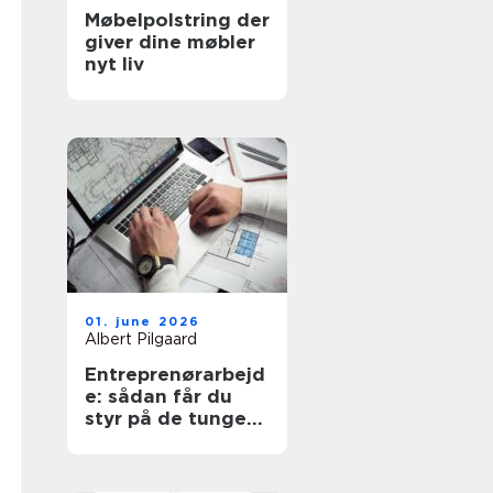
Møbelpolstring der
giver dine møbler
nyt liv
01. june 2026
Albert Pilgaard
Entreprenørarbejd
e: sådan får du
styr på de tunge
opgaver på
grunden