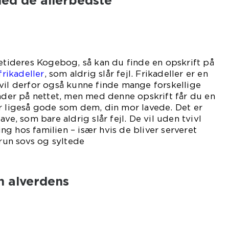
ed de allerbedste
letideres Kogebog, så kan du finde en opskrift på
frikadeller
, som aldrig slår fejl. Frikadeller er en
vil derfor også kunne finde mange forskellige
er på nettet, men med denne opskrift får du en
r ligeså gode som dem, din mor lavede. Det er
ave, som bare aldrig slår fejl. De vil uden tvivl
g hos familien – især hvis de bliver serveret
un sovs og syltede
beder.
n alverdens