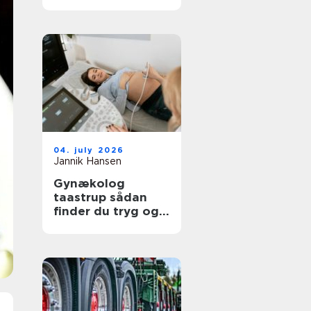
moderne
tandpleje
04. july 2026
Jannik Hansen
Gynækolog
taastrup sådan
finder du tryg og
professionel
behandling