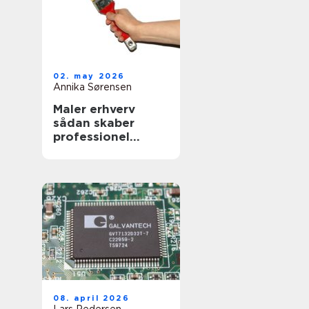
02. may 2026
Annika Sørensen
Maler erhverv
sådan skaber
professionel
maling værdi for
virksomheder
08. april 2026