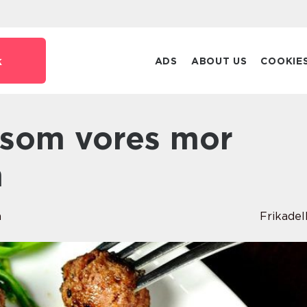
k
ADS
ABOUT US
COOKIE
m
n
Frikadel