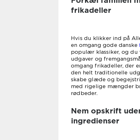
Forkæl familien m
frikadeller
Hvis du klikker ind på Al
en omgang gode danske
populær klassiker, og du 
udgaver og fremgangsmåd
omgang frikadeller, der e
den helt traditionelle udg
skabe glæde og begejstrin
med rigelige mængder br
rød
Nem opskrift ude
ingredienser