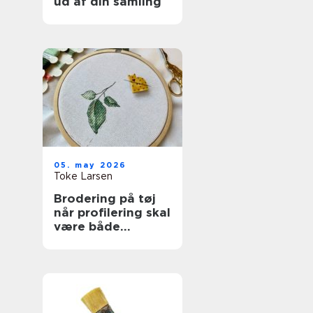
ud af din samling
05. may 2026
Toke Larsen
Brodering på tøj
når profilering skal
være både
personlig og
holdbar