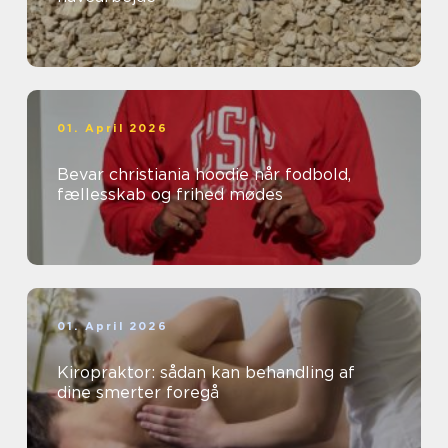
01. April 2026
Bevar christiania hoodie når fodbold,
fællesskab og frihed mødes
01. April 2026
Kiropraktor: sådan kan behandling af
dine smerter foregå