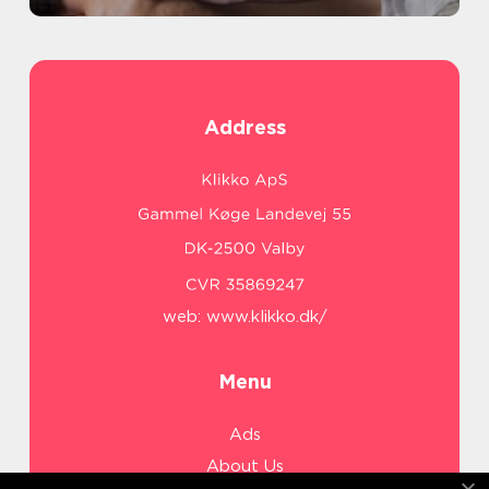
Address
web:
www.klikko.dk/
Menu
Ads
About Us