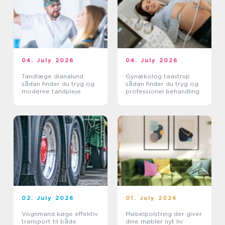
04. July 2026
04. July 2026
Tandlæge dianalund
Gynækolog taastrup
sådan finder du tryg og
sådan finder du tryg og
moderne tandpleje
professionel behandling
02. July 2026
01. July 2026
Vognmand køge effektiv
Møbelpolstring der giver
transport til både
dine møbler nyt liv