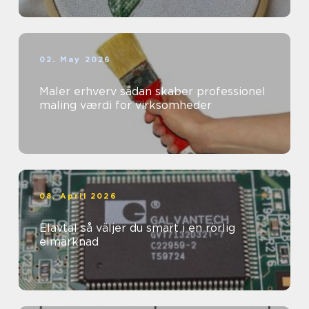
02. May 2026
Maler erhverv sådan skaber professionel
maling værdi for virksomheder
08. April 2026
Elavtal så väljer du smart i en rörlig
elmarknad