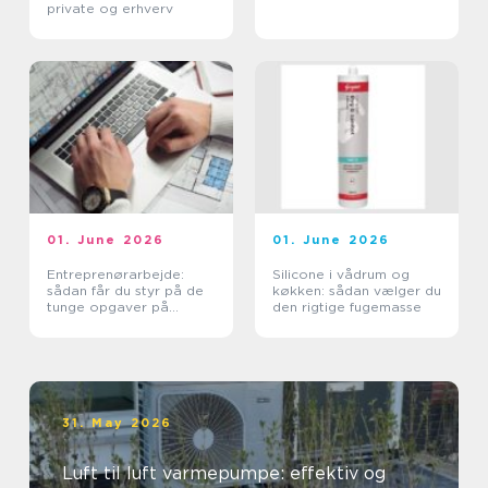
private og erhverv
01. June 2026
01. June 2026
Entreprenørarbejde:
Silicone i vådrum og
sådan får du styr på de
køkken: sådan vælger du
tunge opgaver på
den rigtige fugemasse
grunden
31. May 2026
Luft til luft varmepumpe: effektiv og