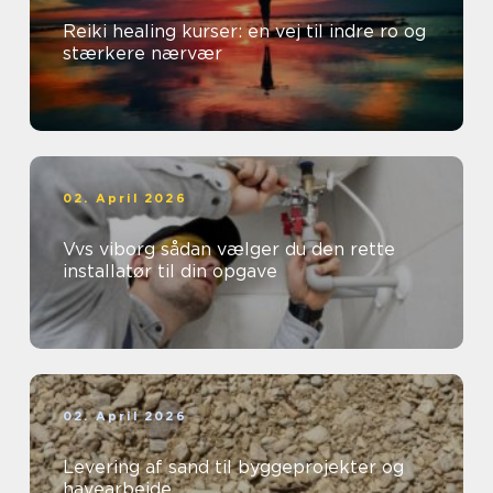
Reiki healing kurser: en vej til indre ro og
stærkere nærvær
02. April 2026
Vvs viborg sådan vælger du den rette
installatør til din opgave
02. April 2026
Levering af sand til byggeprojekter og
havearbejde