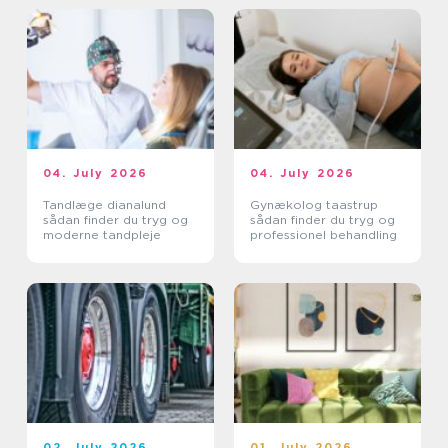
04. July 2026
04. July 2026
Tandlæge dianalund
Gynækolog taastrup
sådan finder du tryg og
sådan finder du tryg og
moderne tandpleje
professionel behandling
02. July 2026
01. July 2026