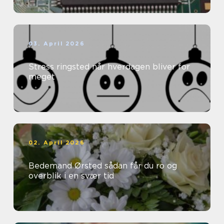
03. April 2026
Stress ringsted når hverdagen bliver for
meget
02. April 2026
Bedemand Ørsted sådan får du ro og
overblik i en svær tid