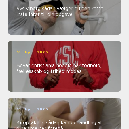
Vvs viborg sådan vælger du den rette
installatør til din opgave
01. April 2026
Bevar christiania hoodie når fodbold,
fællesskab og frihed mødes
01. April 2026
Kiropraktor: sådan kan behandling af
dine smerter foregå