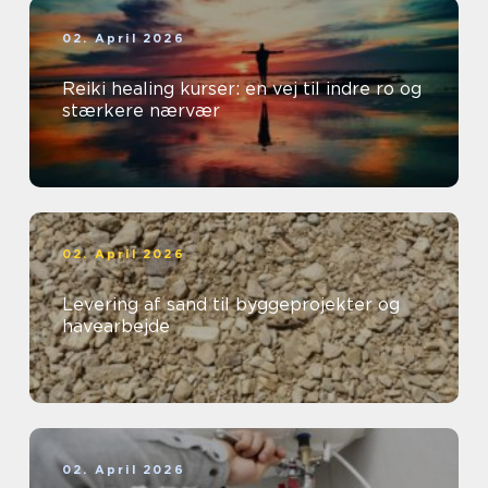
02. April 2026
Reiki healing kurser: en vej til indre ro og
stærkere nærvær
02. April 2026
Levering af sand til byggeprojekter og
havearbejde
02. April 2026