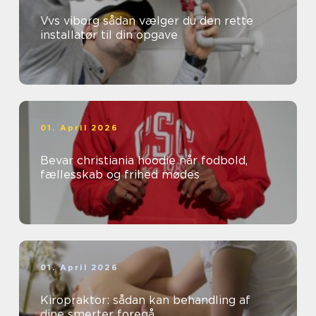
Vvs viborg sådan vælger du den rette
installatør til din opgave
01. April 2026
Bevar christiania hoodie når fodbold,
fællesskab og frihed mødes
01. April 2026
Kiropraktor: sådan kan behandling af
dine smerter foregå