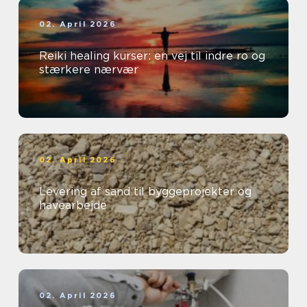
02. April 2026
Reiki healing kurser: en vej til indre ro og
stærkere nærvær
02. April 2026
Levering af sand til byggeprojekter og
havearbejde
02. April 2026