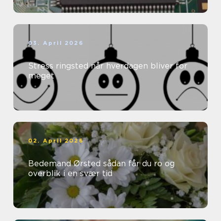
03. April 2026
Stress ringsted når hverdagen bliver for
meget
02. April 2026
Bedemand Ørsted sådan får du ro og
overblik i en svær tid