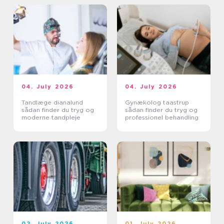
04. July 2026
04. July 2026
Tandlæge dianalund
Gynækolog taastrup
sådan finder du tryg og
sådan finder du tryg og
moderne tandpleje
professionel behandling
02. July 2026
01. July 2026