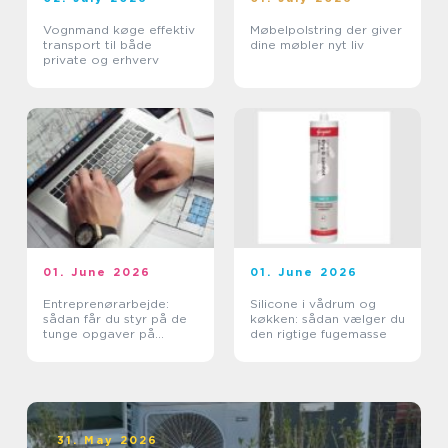
Vognmand køge effektiv
Møbelpolstring der giver
transport til både
dine møbler nyt liv
private og erhverv
01. June 2026
01. June 2026
Entreprenørarbejde:
Silicone i vådrum og
sådan får du styr på de
køkken: sådan vælger du
tunge opgaver på
den rigtige fugemasse
grunden
31. May 2026