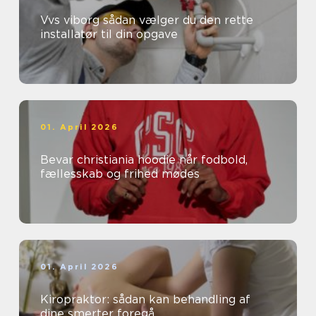
Vvs viborg sådan vælger du den rette
installatør til din opgave
01. April 2026
Bevar christiania hoodie når fodbold,
fællesskab og frihed mødes
01. April 2026
Kiropraktor: sådan kan behandling af
dine smerter foregå