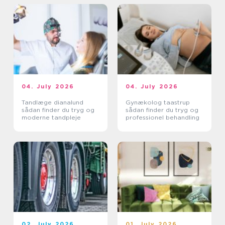
04. July 2026
04. July 2026
Tandlæge dianalund
Gynækolog taastrup
sådan finder du tryg og
sådan finder du tryg og
moderne tandpleje
professionel behandling
02. July 2026
01. July 2026