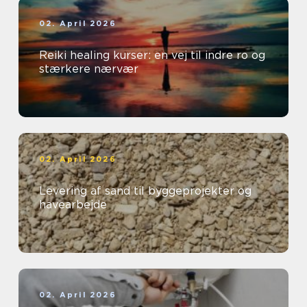
02. April 2026
Reiki healing kurser: en vej til indre ro og
stærkere nærvær
02. April 2026
Levering af sand til byggeprojekter og
havearbejde
02. April 2026