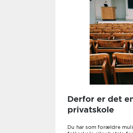
Derfor er det e
privatskole
Du har som forældre muli