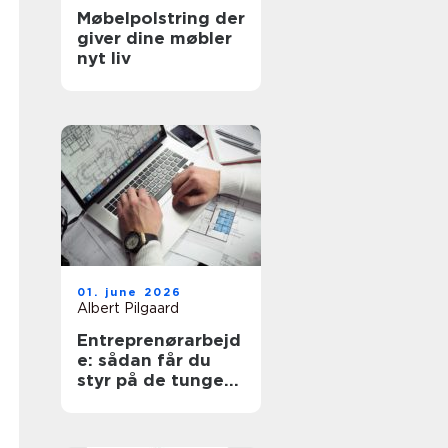
Møbelpolstring der
giver dine møbler
nyt liv
01. june 2026
Albert Pilgaard
Entreprenørarbejd
e: sådan får du
styr på de tunge
opgaver på
grunden