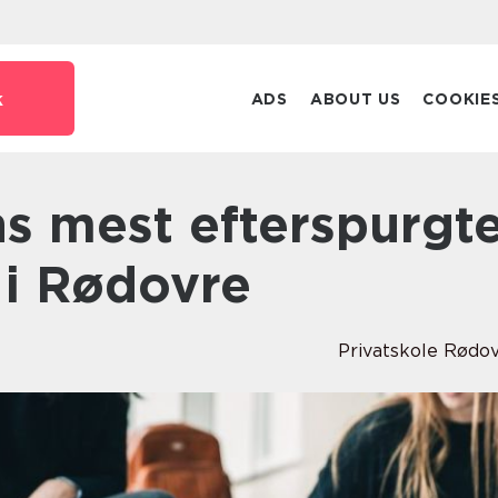
k
ADS
ABOUT US
COOKIE
 i Rødovre
Privatskole Rødo