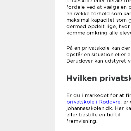
folkeskole eller betale f
fordele ved at vælge en p
en række forhold som kan
maksimal kapacitet som gør
dermed opdelt lige, hvor 
komme omkring alle elev
På en privatskole kan der
opstår en situation eller
Derudover kan udstyret v
Hvilken privats
Er du i markedet for at 
privatskole i Rødovre
, er
johannesskolen.dk. Her ka
eller bestille en tid til
frem