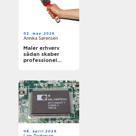
02. may 2026
Annika Sørensen
Maler erhverv
sådan skaber
professionel
maling værdi for
virksomheder
08. april 2026