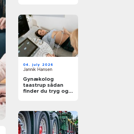
moderne
tandpleje
04. july 2026
Jannik Hansen
Gynækolog
taastrup sådan
finder du tryg og
professionel
behandling