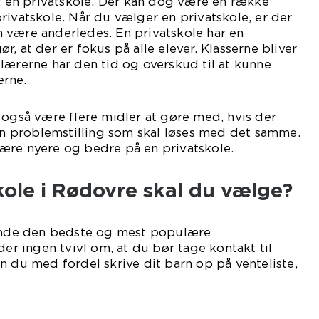
or en privatskole. Der kan dog være en række
rivatskole. Når du vælger en privatskole, er der
 være anderledes. En privatskole har en
, at der er fokus på alle elever. Klasserne bliver
lærerne har den tid og overskud til at kunne
erne.
 også være flere midler at gøre med, hvis der
 en problemstilling som skal løses med det samme.
ære nyere og bedre på en privatskole.
kole i Rødovre skal du vælge?
finde den bedste og mest populære
 der ingen tvivl om, at du bør tage kontakt til
n du med fordel skrive dit barn op på venteliste,
visning.