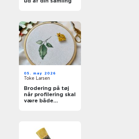
ud af din samling
05. may 2026
Toke Larsen
Brodering på tøj
når profilering skal
være både
personlig og
holdbar