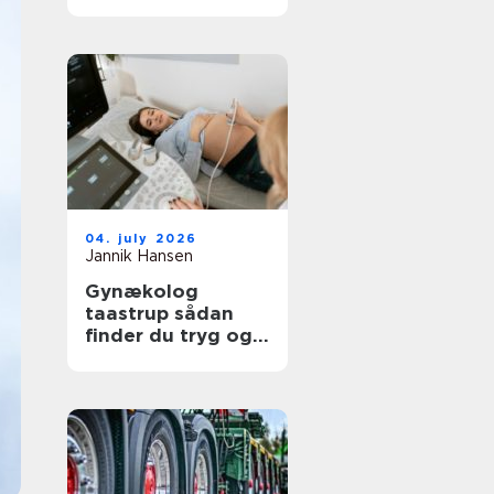
moderne
tandpleje
04. july 2026
Jannik Hansen
Gynækolog
taastrup sådan
finder du tryg og
professionel
behandling