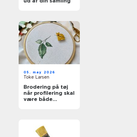
ud af din samling
05. may 2026
Toke Larsen
Brodering på tøj
når profilering skal
være både
personlig og
holdbar