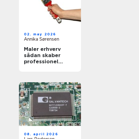
02. may 2026
Annika Sørensen
Maler erhverv
sådan skaber
professionel
maling værdi for
virksomheder
08. april 2026