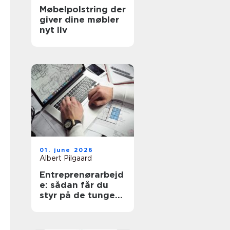
Møbelpolstring der
giver dine møbler
nyt liv
01. june 2026
Albert Pilgaard
Entreprenørarbejd
e: sådan får du
styr på de tunge
opgaver på
grunden