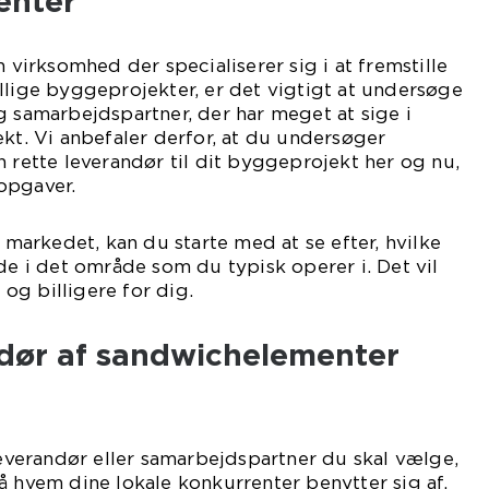
enter
n virksomhed der specialiserer sig i at fremstille
llige byggeprojekter, er det vigtigt at undersøge
g samarbejdspartner, der har meget at sige i
ekt. Vi anbefaler derfor, at du undersøger
n rette leverandør til dit byggeprojekt her og nu,
opgaver.
å markedet, kan du starte med at se efter, hvilke
nde i det område som du typisk operer i. Det vil
og billigere for dig.
ndør af sandwichelementer
 leverandør eller samarbejdspartner du skal vælge,
å hvem dine lokale konkurrenter benytter sig af.