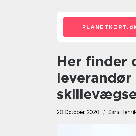
PLANETKORT.
d
Her finder du en god
leverandør 
skillevægs
20 October 2020
Sara Henri