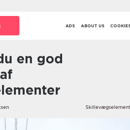
k
ADS
ABOUT US
COOKIE
af
elementer
ksen
Skillevægselemen