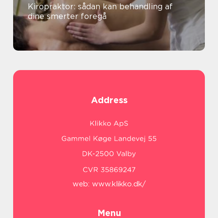
Kiropraktor: sådan kan behandling af
dine smerter foregå
Address
web:
www.klikko.dk/
Menu