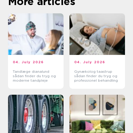
More articles
04. July 2026
04. July 2026
Tandlæge dianalund
Gynækolog taastrup
sådan finder du tryg og
sådan finder du tryg og
moderne tandpleje
professionel behandling