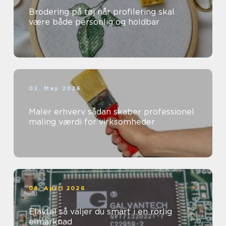
Brodering på tøj når profilering skal
være både personlig og holdbar
02. May 2026
Maler erhverv sådan skaber professionel
maling værdi for virksomheder
08. April 2026
Elavtal så väljer du smart i en rörlig
elmarknad