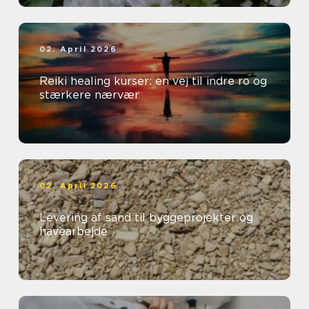
02. April 2026
Reiki healing kurser: en vej til indre ro og
stærkere nærvær
02. April 2026
Levering af sand til byggeprojekter og
havearbejde