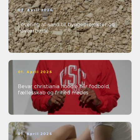
02. April 2026
Levering af sand til byggeprojekter og
havearbejde
01. April 2026
Bevar christiania hoodie når fodbold,
fællesskab og frihed mødes
01. April 2026