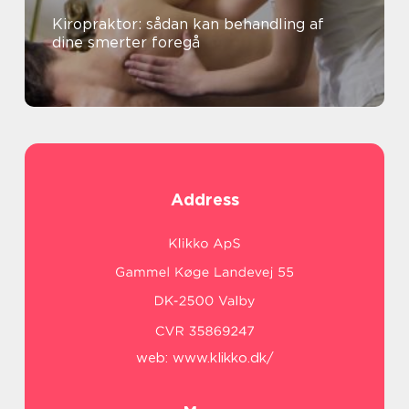
Kiropraktor: sådan kan behandling af
dine smerter foregå
Address
web:
www.klikko.dk/