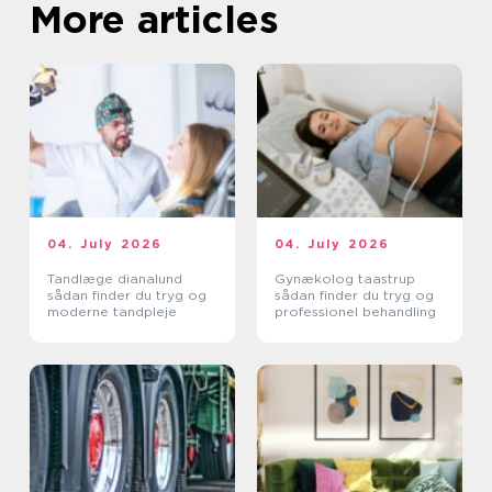
More articles
04. July 2026
04. July 2026
Tandlæge dianalund
Gynækolog taastrup
sådan finder du tryg og
sådan finder du tryg og
moderne tandpleje
professionel behandling