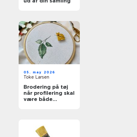
ud af din samling
05. may 2026
Toke Larsen
Brodering på tøj
når profilering skal
være både
personlig og
holdbar