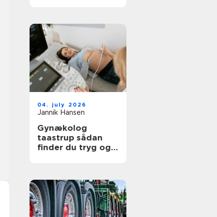
moderne
tandpleje
04. july 2026
Jannik Hansen
Gynækolog
taastrup sådan
finder du tryg og
professionel
behandling