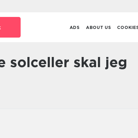
k
ADS
ABOUT US
COOKIE