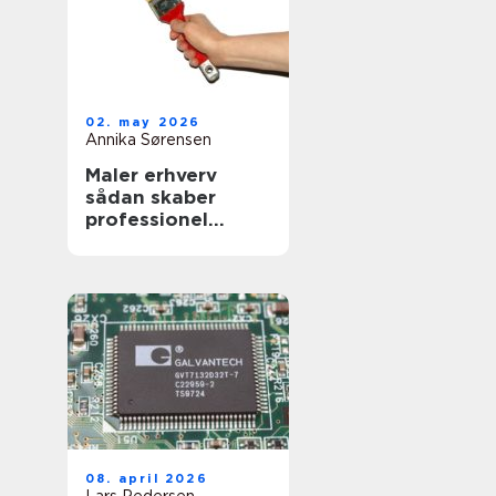
02. may 2026
Annika Sørensen
Maler erhverv
sådan skaber
professionel
maling værdi for
virksomheder
08. april 2026