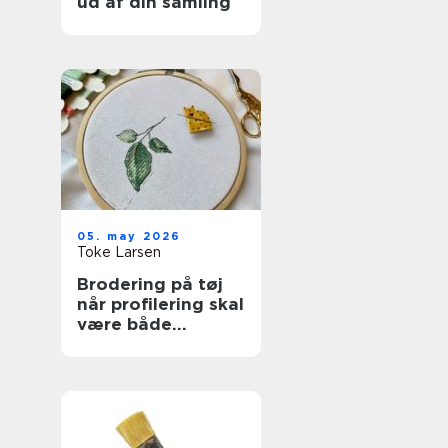
ud af din samling
05. may 2026
Toke Larsen
Brodering på tøj
når profilering skal
være både
personlig og
holdbar