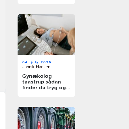
moderne
tandpleje
04. july 2026
Jannik Hansen
Gynækolog
taastrup sådan
finder du tryg og
professionel
behandling