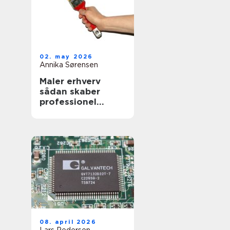
02. may 2026
Annika Sørensen
Maler erhverv
sådan skaber
professionel
maling værdi for
virksomheder
08. april 2026