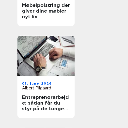
Møbelpolstring der
giver dine møbler
nyt liv
01. june 2026
Albert Pilgaard
Entreprenørarbejd
e: sådan får du
styr på de tunge
opgaver på
grunden