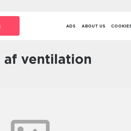
k
ADS
ABOUT US
COOKIE
 af ventilation