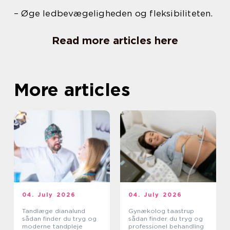
– Øge ledbevægeligheden og fleksibiliteten.
Read more articles here
More articles
04. July 2026
04. July 2026
Tandlæge dianalund
Gynækolog taastrup
sådan finder du tryg og
sådan finder du tryg og
moderne tandpleje
professionel behandling