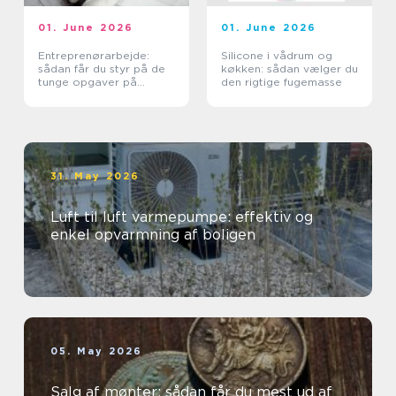
01. June 2026
01. June 2026
Entreprenørarbejde:
Silicone i vådrum og
sådan får du styr på de
køkken: sådan vælger du
tunge opgaver på
den rigtige fugemasse
grunden
31. May 2026
Luft til luft varmepumpe: effektiv og
enkel opvarmning af boligen
05. May 2026
Salg af mønter: sådan får du mest ud af