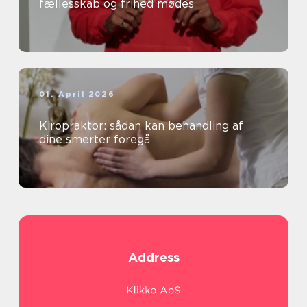
fællesskab og frihed mødes
01. April 2026
Kiropraktor: sådan kan behandling af
dine smerter foregå
Address