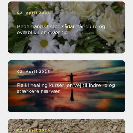
02. April 2026
Bedemand Ørsted sådan får du ro og
overblik i en svær tid
02. April 2026
Reiki healing kurser: en vej til indre ro og
stærkere nærvær
02. April 2026