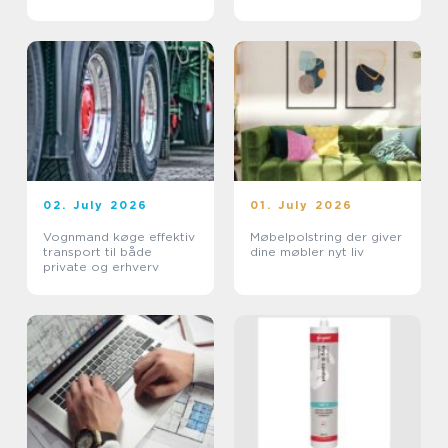
02. July 2026
01. July 2026
Vognmand køge effektiv
Møbelpolstring der giver
transport til både
dine møbler nyt liv
private og erhverv