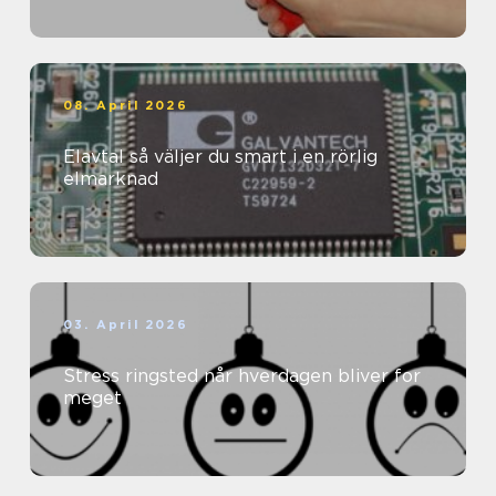
08. April 2026
Elavtal så väljer du smart i en rörlig
elmarknad
03. April 2026
Stress ringsted når hverdagen bliver for
meget