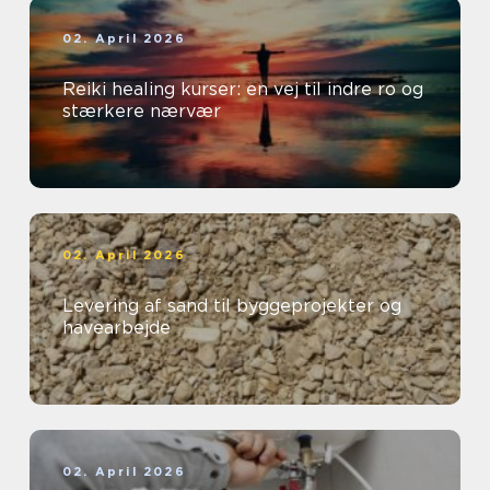
02. April 2026
Reiki healing kurser: en vej til indre ro og
stærkere nærvær
02. April 2026
Levering af sand til byggeprojekter og
havearbejde
02. April 2026