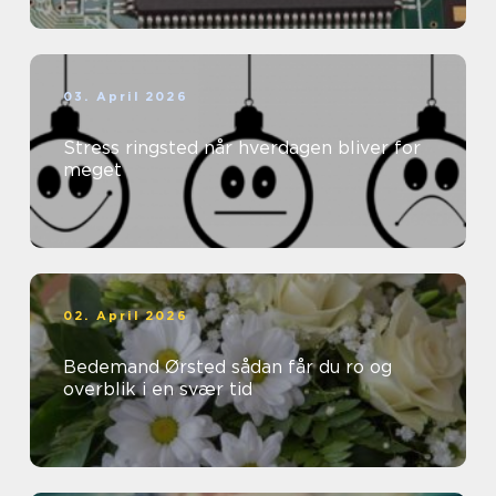
03. April 2026
Stress ringsted når hverdagen bliver for
meget
02. April 2026
Bedemand Ørsted sådan får du ro og
overblik i en svær tid