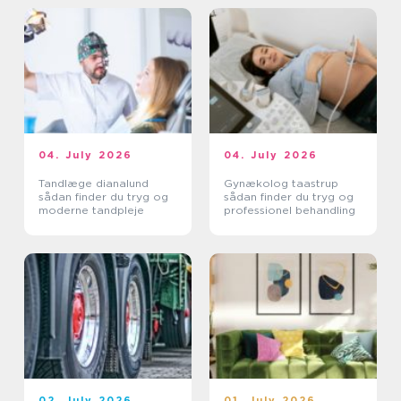
04. July 2026
04. July 2026
Tandlæge dianalund
Gynækolog taastrup
sådan finder du tryg og
sådan finder du tryg og
moderne tandpleje
professionel behandling
02. July 2026
01. July 2026