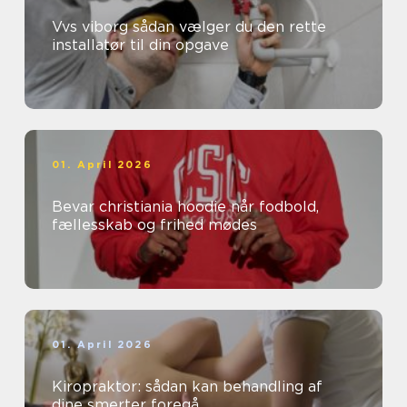
Vvs viborg sådan vælger du den rette
installatør til din opgave
01. April 2026
Bevar christiania hoodie når fodbold,
fællesskab og frihed mødes
01. April 2026
Kiropraktor: sådan kan behandling af
dine smerter foregå