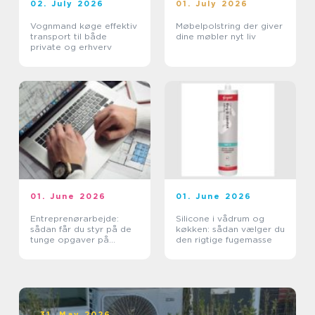
02. July 2026
01. July 2026
Vognmand køge effektiv
Møbelpolstring der giver
transport til både
dine møbler nyt liv
private og erhverv
01. June 2026
01. June 2026
Entreprenørarbejde:
Silicone i vådrum og
sådan får du styr på de
køkken: sådan vælger du
tunge opgaver på
den rigtige fugemasse
grunden
31. May 2026