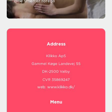
dine smerter foregå
Address
web:
www.klikko.dk/
Menu