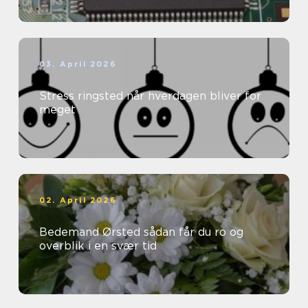
03. April 2026
Stress ringsted når hverdagen bliver for
meget
02. April 2026
Bedemand Ørsted sådan får du ro og
overblik i en svær tid