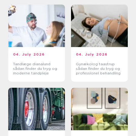
04. July 2026
04. July 2026
Tandlæge dianalund
Gynækolog taastrup
sådan finder du tryg og
sådan finder du tryg og
moderne tandpleje
professionel behandling