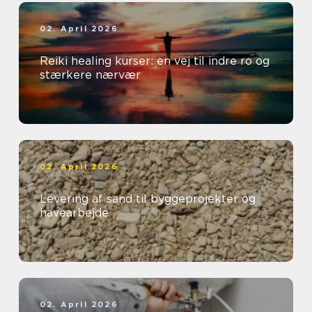
02. April 2026
Reiki healing kurser: en vej til indre ro og
stærkere nærvær
02. April 2026
Levering af sand til byggeprojekter og
havearbejde
02. April 2026