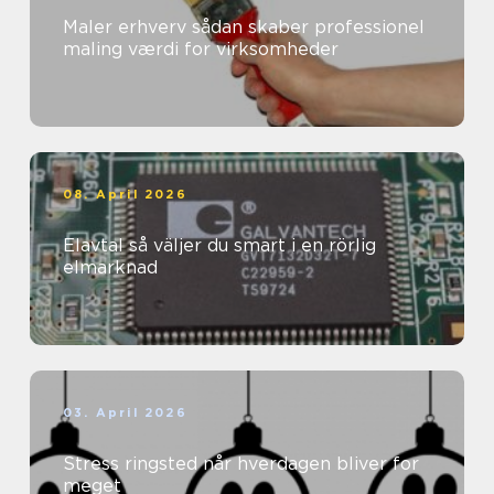
Maler erhverv sådan skaber professionel
maling værdi for virksomheder
08. April 2026
Elavtal så väljer du smart i en rörlig
elmarknad
03. April 2026
Stress ringsted når hverdagen bliver for
meget