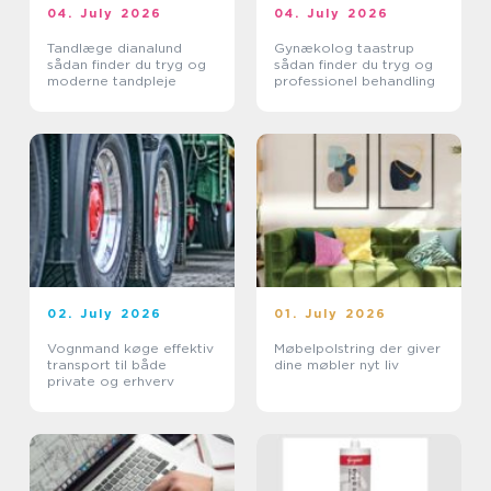
04. July 2026
04. July 2026
Tandlæge dianalund
Gynækolog taastrup
sådan finder du tryg og
sådan finder du tryg og
moderne tandpleje
professionel behandling
02. July 2026
01. July 2026
Vognmand køge effektiv
Møbelpolstring der giver
transport til både
dine møbler nyt liv
private og erhverv