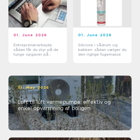
01. June 2026
01. June 2026
Entreprenørarbejde:
Silicone i vådrum og
sådan får du styr på de
køkken: sådan vælger du
tunge opgaver på
den rigtige fugemasse
grunden
31. May 2026
Luft til luft varmepumpe: effektiv og
enkel opvarmning af boligen