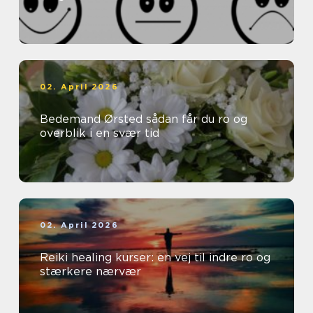
02. April 2026
Bedemand Ørsted sådan får du ro og
overblik i en svær tid
02. April 2026
Reiki healing kurser: en vej til indre ro og
stærkere nærvær