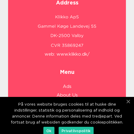
Address
web:
www.klikko.dk/
Menu
Ads
About Us
Cookies
På vores website bruges cookies til at huske dine
indstillinger, statistik og personalisering af indhold og
Contact
annoncer. Denne information deles med tredjepart. Ved
Sitemap
fortsat brug af websiden godkender du cookiepolitikken.
Ok
Privatlivspolitik