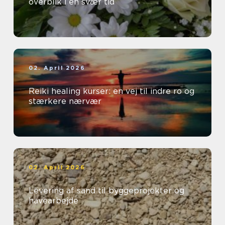
overblik i en svær tid
02. April 2026
Reiki healing kurser: en vej til indre ro og
stærkere nærvær
02. April 2026
Levering af sand til byggeprojekter og
havearbejde