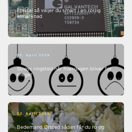
Elavtal så väljer du smart i en rörlig
elmarknad
03. April 2026
Stress ringsted når hverdagen bliver for
meget
02. April 2026
Bedemand Ørsted sådan får du ro og