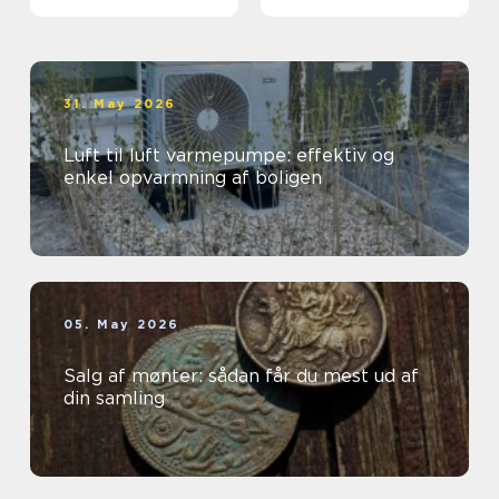
grunden
31. May 2026
Luft til luft varmepumpe: effektiv og
enkel opvarmning af boligen
05. May 2026
Salg af mønter: sådan får du mest ud af
din samling