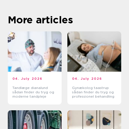
More articles
04. July 2026
04. July 2026
Tandlæge dianalund
Gynækolog taastrup
sådan finder du tryg og
sådan finder du tryg og
moderne tandpleje
professionel behandling