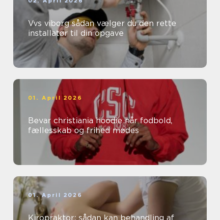
02. April 2026
Vvs viborg sådan vælger du den rette
installatør til din opgave
01. April 2026
Bevar christiania hoodie når fodbold,
fællesskab og frihed mødes
01. April 2026
Kiropraktor: sådan kan behandling af