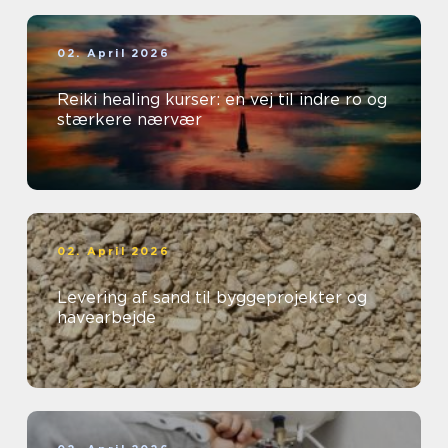
02. April 2026
Reiki healing kurser: en vej til indre ro og
stærkere nærvær
02. April 2026
Levering af sand til byggeprojekter og
havearbejde