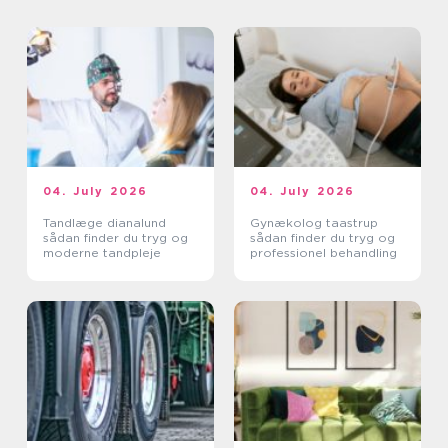
04. July 2026
04. July 2026
Tandlæge dianalund
Gynækolog taastrup
sådan finder du tryg og
sådan finder du tryg og
moderne tandpleje
professionel behandling