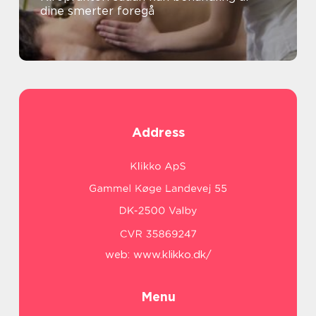
dine smerter foregå
Address
web:
www.klikko.dk/
Menu