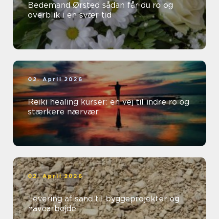
Bedemand Ørsted sådan får du ro og
overblik i en svær tid
02. April 2026
Reiki healing kurser: en vej til indre ro og
stærkere nærvær
02. April 2026
Levering af sand til byggeprojekter og
havearbejde