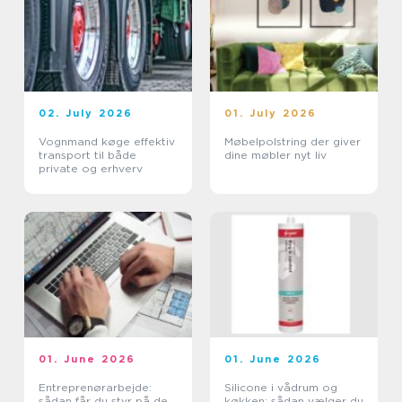
02. July 2026
01. July 2026
Vognmand køge effektiv
Møbelpolstring der giver
transport til både
dine møbler nyt liv
private og erhverv
01. June 2026
01. June 2026
Entreprenørarbejde:
Silicone i vådrum og
sådan får du styr på de
køkken: sådan vælger du