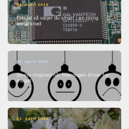
08. April 2026
Elavtal så väljer du smart i en rörlig
elmarknad
03. April 2026
Stress ringsted når hverdagen bliver for
meget
02. April 2026