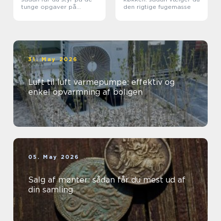
tunge opgaver på
den rigtige fugemasse
grunden
31. May 2026
Luft til luft varmepumpe: effektiv og
enkel opvarmning af boligen
05. May 2026
Salg af mønter: sådan får du mest ud af
din samling