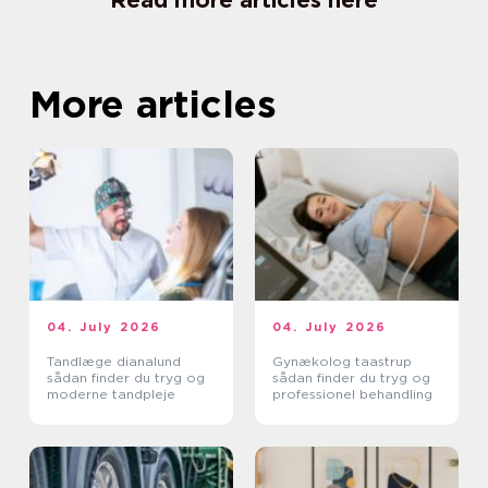
Read more articles here
More articles
04. July 2026
04. July 2026
Tandlæge dianalund
Gynækolog taastrup
sådan finder du tryg og
sådan finder du tryg og
moderne tandpleje
professionel behandling