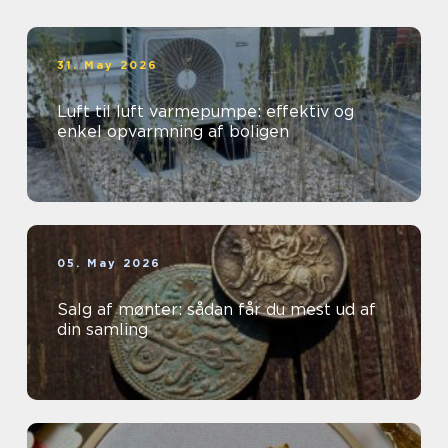
31. May 2026
Luft til luft varmepumpe: effektiv og
enkel opvarmning af boligen
05. May 2026
Salg af mønter: sådan får du mest ud af
din samling