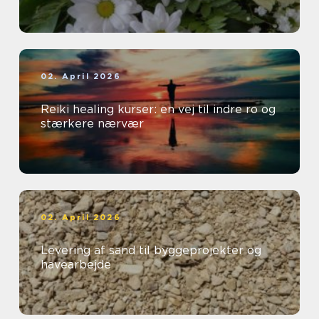
02. April 2026
Reiki healing kurser: en vej til indre ro og
stærkere nærvær
02. April 2026
Levering af sand til byggeprojekter og
havearbejde