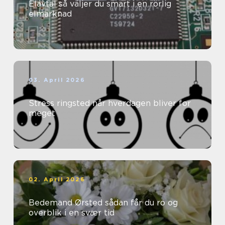
Elavtal så väljer du smart i en rörlig
elmarknad
03. April 2026
Stress ringsted når hverdagen bliver for
meget
02. April 2026
Bedemand Ørsted sådan får du ro og
overblik i en svær tid