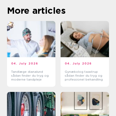
More articles
04. July 2026
04. July 2026
Tandlæge dianalund
Gynækolog taastrup
sådan finder du tryg og
sådan finder du tryg og
moderne tandpleje
professionel behandling